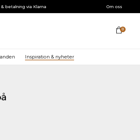
r & betalning via Klarna
Om oss
DHARMAZONE
0
danden
Inspiration & nyheter
på