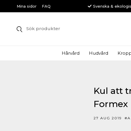
Svenska & ekologi
Mina sidor
FAQ
Hårvård
Hudvård
Kropp
Kul att 
Formex
27 AUG 2019
#A