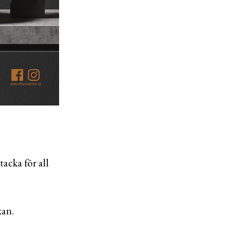
acka för all
kan.