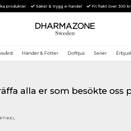
ska produkter
Säker & trygg e-handel
Fri frakt över 300 k
svård
Händer & Fötter
Doftljus
Serier
Erbju
träffa alla er som besökte oss 
RTIKEL