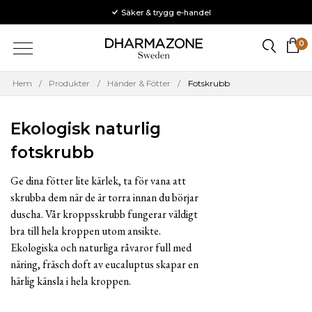
Fri frakt över 300 kr & betalning via Klarna
Svenska & ekologiska produkter
Säker & trygg e-handel
Meny
D
0
Hem
/
Produkter
/
Händer & Fötter
/
Fotskrubb
Ekologisk naturlig
fotskrubb
Ge dina fötter lite kärlek, ta för vana att
skrubba dem när de är torra innan du börjar
duscha. Vår kroppsskrubb fungerar väldigt
bra till hela kroppen utom ansikte.
Ekologiska och naturliga råvaror full med
näring, fräsch doft av eucaluptus skapar en
härlig känsla i hela kroppen.