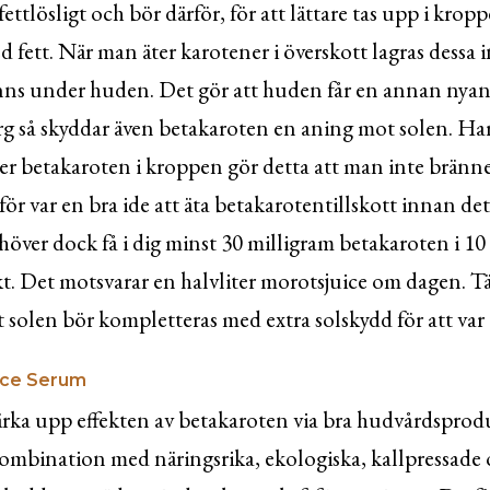
ettlösligt och bör därför, för att lättare tas upp i kropp
fett. När man äter karotener i överskott lagras dessa in
nns under huden. Det gör att huden får en annan nyans
rg så skyddar även betakaroten en aning mot solen. H
åer betakaroten i kroppen gör detta att man inte bränner 
ör var en bra ide att äta betakarotentillskott innan det 
över dock få i dig minst 30 milligram betakaroten i 10 
kt. Det motsvarar en halvliter morotsjuice om dagen. T
solen bör kompletteras med extra solskydd för att var t
ace Serum
rka upp effekten av betakaroten via bra hudvårdsprod
ombination med näringsrika, ekologiska, kallpressade o