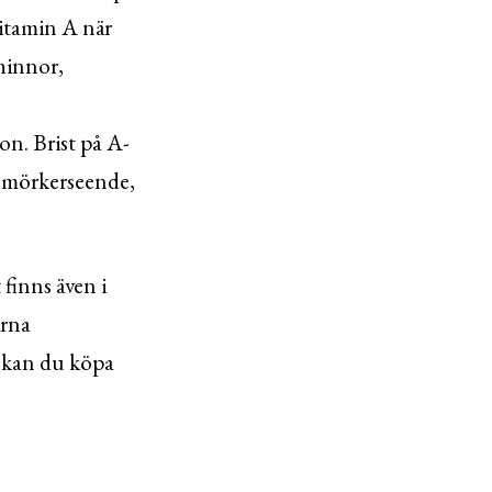
vitamin A när
mhinnor,
on. Brist på A-
gt mörkerseende,
 finns även i
ärna
t kan du köpa