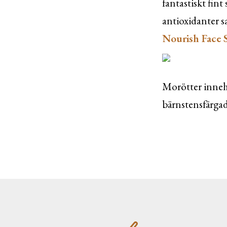
fantastiskt fint
antioxidanter s
Nourish Face 
Morötter innehå
bärnstensfärg