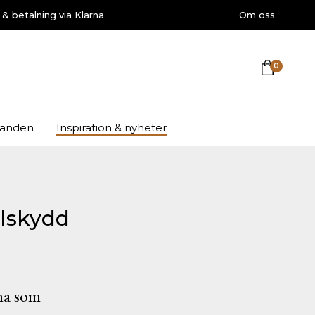
r & betalning via Klarna
Om oss
DHARMAZONE
0
danden
Inspiration & nyheter
olskydd
na som