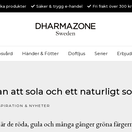
ska produkter
Säker & trygg e-handel
Fri frakt över 300 k
svård
Händer & Fötter
Doftljus
Serier
Erbju
n att sola och ett naturligt s
SPIRATION & NYHETER
är de röda, gula och många gånger gröna färger