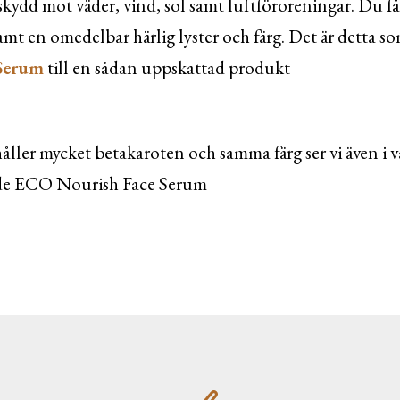
 skydd mot väder, vind, sol samt luftföroreningar. Du få
amt en omedelbar härlig lyster och färg. Det är detta s
Serum
till en sådan uppskattad produkt
ller mycket betakaroten och samma färg ser vi även i vå
ade ECO Nourish Face Serum