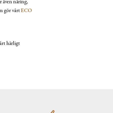
r även näring,
om gör vårt
ECO
rt härligt