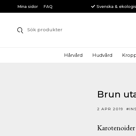
Svenska & ekologi
Mina sidor
FAQ
Hårvård
Hudvård
Kropp
Brun uta
2 APR 2019
#IN
Karotenoider 