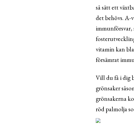
så sätt ett väx
det behövs. A-v
immunförsvar, 
fosterutvecklin
vitamin kan bla
försämrat immu
Vill du få i dig
grönsaker såso
grönsakerna kok
röd palmolja s