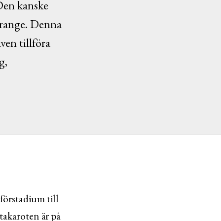
 Den kanske
orange. Denna
ven tillföra
g,
förstadium till
takaroten är på