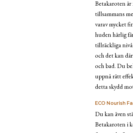
Betakaroten är f
tillsammans med 
varav mycket fi
huden härlig fä
tillräckliga niv
och det kan därf
och bad. Du beh
uppnå rätt effe
detta skydd mot 
ECO Nourish F
Du kan även stä
Betakaroten i k