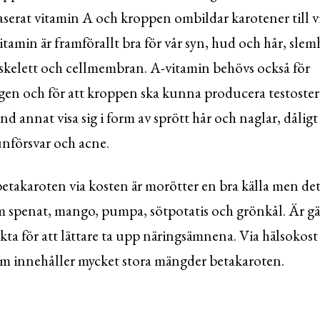
tbaserat vitamin A och kroppen ombildar karotener till 
itamin är framförallt bra för vår syn, hud och hår, sle
skelett och cellmembran. A-vitamin behövs också för
gen och för att kroppen ska kunna producera testoster
nd annat visa sig i form av sprött hår och naglar, dåli
nförsvar och acne.
 betakaroten via kosten är morötter en bra källa men det
m spenat, mango, pumpa, sötpotatis och grönkål. Är g
ta för att lättare ta upp näringsämnena. Via hälsokos
om innehåller mycket stora mängder betakaroten.