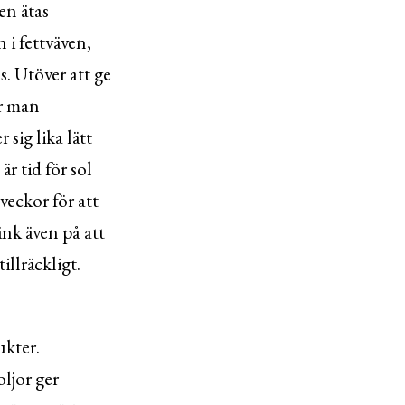
en ätas
 i fettväven,
. Utöver att ge
ar man
sig lika lätt
är tid för sol
veckor för att
änk även på att
illräckligt.
ukter.
ljor ger