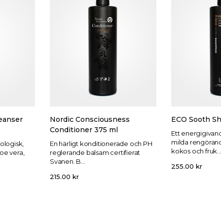
eanser
Nordic Consciousness
ECO Sooth S
Conditioner 375 ml
Ett energigiva
milda rengöran
ologisk,
En härligt konditionerade och PH
kokos och fruk..
loe vera,
reglerande balsam certifierat
Svanen. B...
255.00
kr
215.00
kr