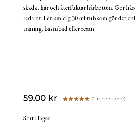
skadat hår och återfuktar hårbotten. Gör håre
reda ut. I en smidig 30 ml tub som gör det enk
träning, bastubad eller resan.
59.00
kr
(
2
recensioner)
Betygsatt
2
5.00
av 5
baserat
Slut i lager
på
recensioner