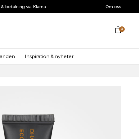
r & betalning via Klarna
Om oss
DHARMAZONE
0
danden
Inspiration & nyheter