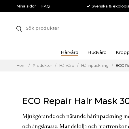
Svenska & ekologi
Mina sidor
FAQ
Hårvård
Hudvård
Kropp
Hem
/
Produkter
/
Hårvård
/
Hårinpackning
/
ECO Re
ECO Repair Hair Mask 3
Mjukgörande och närande hårinpackning med
och ängskrasse. Mandelolja och hjortronkonce