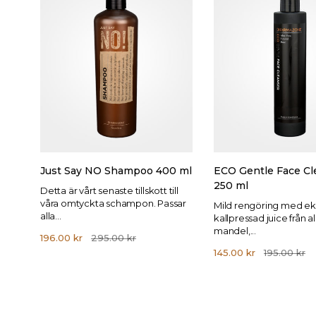
Just Say NO Shampoo 400 ml
ECO Gentle Face Cl
250 ml
Detta är vårt senaste tillskott till
våra omtyckta schampon. Passar
Mild rengöring med ek
alla...
kallpressad juice från a
mandel,...
196.00
kr
295.00
kr
145.00
kr
195.00
kr