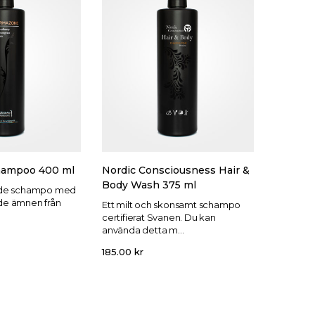
hampoo 400 ml
Nordic Consciousness Hair &
Body Wash 375 ml
nde schampo med
de ämnen från
Ett milt och skonsamt schampo
.
certifierat Svanen. Du kan
använda detta m...
185.00
kr