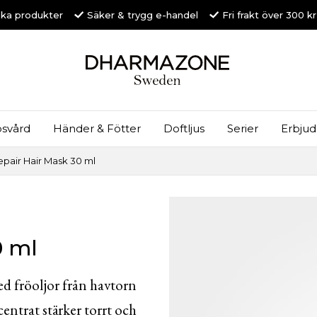
ska produkter
Säker & trygg e-handel
Fri frakt över 300 k
svård
Händer & Fötter
Doftljus
Serier
Erbju
pair Hair Mask 30 ml
0 ml
 fröoljor från havtorn
ntrat stärker torrt och